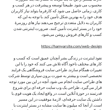
محسوب می‌ شود. طبیعتاً توسعه و پیشرفت در هر کسب‌ و
نوامبر 2024
کاری، زمانی حاصل می‌ شود که کارفرما بتواند نیاز کاربران
اکتبر 2024
هدف خود را به بهترین شکل تأمین کند. با توجه به این‌ که
سپتامبر 2024
کاربران به دلایل متعددی ترجیح می‌دهند نیاز های روزمرهٔ
آگوست 2024
خود را در بستر اینترنت تأمین کنند، ضرورت اینترنتی شدن
جولای 2024
کسب‌ و کارهای فروش روشن‌ می‌شود.
ژوئن 2024
می 2024
https://hamyarsite.com/web-design
آوریل 2024
مارس 2024
نفوذ اینترنت در زندگی بشر آنچنان عمیق است که کسب‌ و
فوریه 2024
کار های مختلف ناخود آگاه تلاش می‌ کنند که خود را با این
ژانویه 2024
تغییرات همگام سازند. طراحی سایت فروشگاهی یک فرایند
دسامبر 2023
تخصصی است و بیشتر به‌ صورت برون‌ سپاری توسط شرکت‌
نوامبر 2023
های طراحی سایت انجام می‌ شود. آنچه در این بین مورد توجه
اکتبر 2023
قرار می‌گیرد، طراحی یک وب‌ سایت حرفه‌ ای برای شروع
سپتامبر 2023
قدرتمند در حوزهٔ آنلاین است. در واقع ایجاد یک هویت قوی با
آگوست 2023
داشتن یک سایت حرفه‌ای، لازمهٔ موفقیت در این مسیر
جولای 2023
است. از آنجا که میلیون‌ ها سایت مشابه در بستر اینترنت با
دسامبر 2022