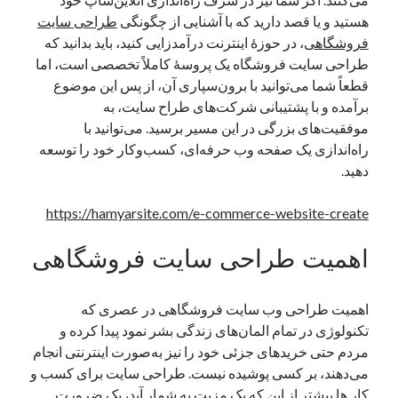
یک نویسنده دیدگاه وردپرس
در
تعمیرات تخصصی فیس آیدی
هستید و یا قصد دارید که با آشنایی از چگونگی
طراحی سایت
فروشگاهی
، در حوزهٔ اینترنت درآمدزایی کنید، باید بدانید که
طراحی سایت فروشگاه یک پروسهٔ کاملاً تخصصی است، اما
قطعاً شما می‌توانید با برون‌سپاری آن، از پس این موضوع
بایگانی‌ها
برآمده و با پشتیبانی شرکت‌های طراح سایت، به
مارس 2026
موفقیت‌های بزرگی در این مسیر برسید. می‌توانید با
فوریه 2026
راه‌اندازی یک صفحه وب حرفه‌ای، کسب‌وکار خود را توسعه
ژانویه 2026
دهید.
دسامبر 2025
نوامبر 2025
https://hamyarsite.com/e-commerce-website-create
آگوست 2025
جولای 2025
اهمیت طراحی سایت فروشگاهی
ژوئن 2025
می 2025
اهمیت طراحی وب سایت فروشگاهی در عصری که
آوریل 2025
تکنولوژی در تمام المان‌های زندگی بشر نمود پیدا کرده و
مارس 2025
مردم حتی خریدهای جزئی خود را نیز به‌صورت اینترنتی انجام
فوریه 2025
می‌دهند، بر کسی پوشیده نیست. طراحی سایت برای کسب‌ و
ژانویه 2025
کار ها بیشتر از این‌ که یک مزیت به‌ شمار آید، یک ضرورت
دسامبر 2024