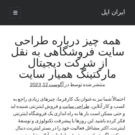
ایران اپل
باز
کردن
نوار
فهرست
اصلی
جستجو
کناری
جستجو
همه چیز درباره طراحی
سایت فروشگاهی به نقل
نوشته‌های تازه
از شرکت دیجیتال
راه‌های اتصال موبایل و کامپیوتر به یکدیگر: تجربه‌ای یکپارچه و کاربردی
مارکتینگ همیار سایت
انتقاد کاربران از اتمام زودهنگام بسته‌های اینترنت ایرانسل همزمان با شرایط
جنگی
منتشر شده توسط
در
آگوست 12, 2023
ادعای نت‌بلاکس: قطعی اینترنت ایران بیش از 120 ساعت ادامه یافت؛ اتصال
کشور به حدود یک درصد رسید
احتمالاً شما نیز به‌عنوان یک کارفرما، چیزهای زیادی راجع‌ به
قطعی اینترنت در ایران از مرز 48 ساعت گذشت!
کسب‌ و کار آنلاین،
طراحی سایت
و فروش اینترنتی شنیده‌ اید
گوشی HMD Luma با دوربین 50 مگاپیکسل و نمایشگر 120 هرتز رونمایی شد
و حتی ممکن است بار ها به راه‌ اندازی یک فروشگاه اینترنتی
فکر کرده‌ باشید. این روزها با پیشرفت تکنولوژی و توسعهٔ
اینترنت، اکثر مشاغل فعالیت خود را در بستر اینترنت دنبال
آخرین دیدگاه‌ها
می‌کنند. اگر شما نیز در شرف راه‌اندازی آنلاین‌شاپ خود