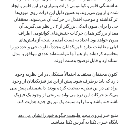
به آشفتگی قلمرو کوانتومی ذرات بسیاری در این قلمرو ایجاد
نوامبر 2024
شده و از بین می‌روند. به همین دلیل این ذرات روی میون‌ها
اکتبر 2024
اثر گذاشته و موجب اختلال در حرکت آن می‌شوند. محققان
سپتامبر 2024
جی را برای میون اندکی بزرگتر از ۲ در نظر می‌گیرند. آن
آگوست 2024
مقدار بزرگتر همان حرکات جنبش‌های کوانتومی اطراف
جولای 2024
میون خواهد بود. اعداد به دست آمده با نتیجه آزمایش‌های
ژوئن 2024
قبلی مطابقت ندارد. فیزیکدانان مجدداً تفاوت جی و عدد دو را
می 2024
محاسبه کرده‌اند. باز هم آنها نتوانسته‌اند عددی موافق با مدل
آوریل 2024
استاندارد و قابل توضیح بدست آورند.
مارس 2024
فوریه 2024
اکنون محققان معتقدند احتمالاً مشکلی در این نظریه وجود
ژانویه 2024
دارد که باید برطرف شود. پیش از این نیز فیزیکدانان از وجود
دسامبر 2023
ایراداتی در این نظریه صحبت کرده بودند. دانشمندان پیش‌بینی
نوامبر 2023
می‌کنند حرکات این ذره می‌تواند سرنخی از وجود یک فیزیک
اکتبر 2023
ناشناخته باشد و ما را به سمت یک نیروی جدید هدایت کند.
سپتامبر 2023
آگوست 2023
منبع خبر
نیروی پنجم طبیعت چگونه خود را نشان می‌دهد
جولای 2023
پایگاه خبری تکنا به آدرس
تکنا
میباشد.
دسامبر 2022