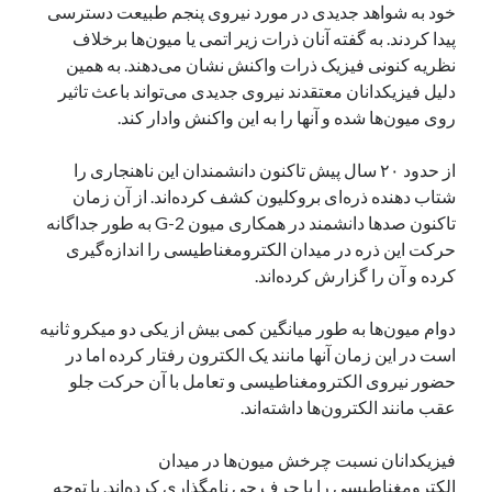
خود به شواهد جدیدی در مورد نیروی پنجم طبیعت دسترسی
یک نویسنده دیدگاه وردپرس
در
تعمیرات تخصصی فیس آیدی
پیدا کردند. به گفته آنان ذرات زیر اتمی یا میون‌ها برخلاف
نظریه کنونی فیزیک ذرات واکنش نشان می‌دهند. به همین
دلیل فیزیکدانان معتقدند نیروی جدیدی می‌تواند باعث تاثیر
روی میون‌ها شده و آنها را به این واکنش وادار کند.
بایگانی‌ها
مارس 2026
از حدود ۲۰ سال پیش تاکنون دانشمندان این ناهنجاری را
فوریه 2026
شتاب دهنده ذره‌ای بروکلیون کشف کرده‌اند. از آن زمان
ژانویه 2026
تاکنون صدها دانشمند در همکاری میون G-2 به طور جداگانه
دسامبر 2025
حرکت این ذره در میدان الکترومغناطیسی را اندازه‌گیری
نوامبر 2025
کرده و آن را گزارش کرده‌اند.
آگوست 2025
جولای 2025
دوام میون‌ها به طور میانگین کمی بیش از یکی دو میکرو ثانیه
ژوئن 2025
است در این زمان آنها مانند یک الکترون رفتار کرده اما در
می 2025
حضور نیروی الکترومغناطیسی و تعامل با آن حرکت جلو
آوریل 2025
عقب مانند الکترون‌ها داشته‌اند.
مارس 2025
فوریه 2025
فیزیکدانان نسبت چرخش میون‌ها در میدان
ژانویه 2025
الکترومغناطیسی را با حرف جی نامگذاری کرده‌اند. با توجه
دسامبر 2024