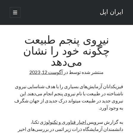
ایران اپل
باز
کردن
نوار
فهرست
اصلی
جستجو
کناری
جستجو
نیروی پنجم طبیعت
چگونه خود را نشان
نوشته‌های تازه
می‌دهد
راه‌های اتصال موبایل و کامپیوتر به یکدیگر: تجربه‌ای یکپارچه و کاربردی
منتشر شده توسط
در
آگوست 12, 2023
انتقاد کاربران از اتمام زودهنگام بسته‌های اینترنت ایرانسل همزمان با شرایط
جنگی
ادعای نت‌بلاکس: قطعی اینترنت ایران بیش از 120 ساعت ادامه یافت؛ اتصال
فیزیکدانان آزمایش‌های بسیاری را با هدف شناسایی نیروی
کشور به حدود یک درصد رسید
ناشناخته در طبیعت با نام نیروی پنجم انجام می‌دهند. این
قطعی اینترنت در ایران از مرز 48 ساعت گذشت!
نیروی جدید در طبیعت میتواند درک جدیدی از جهان شگرف
گوشی HMD Luma با دوربین 50 مگاپیکسل و نمایشگر 120 هرتز رونمایی شد
به وجود آورد.
به گزارش سرویس
اخبار فناوری و تکنولوژی
تکنا،
آخرین دیدگاه‌ها
دانشمندان آزمایشگاه ذرات زیر اتمی در بررسی‌های اخیر