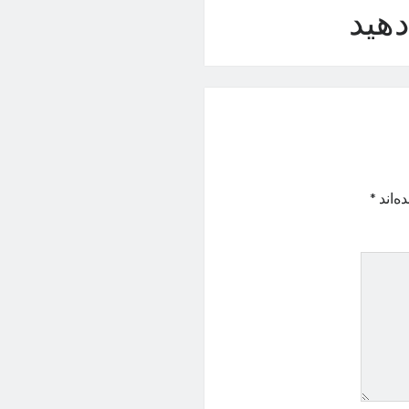
هید
ه‌اند
*