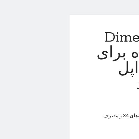
ه Dimensity
نده برای
ت‌دادن A17 اپل
انتظار می‌رود Dimensity 9300 با بهره‌گیری از معماری‌های مدرن هسته‌های X4 و مصرف