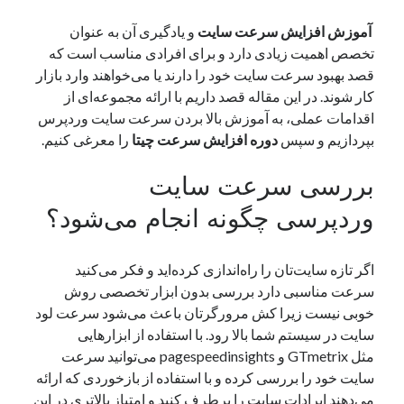
یک نویسنده دیدگاه وردپرس
در
تعمیرات تخصصی فیس آیدی
آموزش افزایش سرعت سایت
و یادگیری آن به عنوان
تخصص اهمیت زیادی دارد و برای افرادی مناسب است که
قصد بهبود سرعت سایت خود را دارند یا می‌خواهند وارد بازار
کار شوند. در این مقاله قصد داریم با ارائه مجموعه‌ای از
بایگانی‌ها
اقدامات عملی، به آموزش بالا بردن سرعت سایت وردپرس
مارس 2026
بپردازیم و سپس
دوره افزایش سرعت چیتا
را معرغی کنیم.
فوریه 2026
ژانویه 2026
بررسی سرعت سایت
دسامبر 2025
نوامبر 2025
وردپرسی چگونه انجام می‌شود؟
آگوست 2025
جولای 2025
اگر تازه سایت‌تان را راه‌اندازی کرده‌اید و فکر می‌کنید
ژوئن 2025
سرعت مناسبی دارد بررسی بدون ابزار تخصصی روش
می 2025
خوبی نیست زیرا کش مرورگرتان باعث می‌شود سرعت لود
آوریل 2025
سایت در سیستم شما بالا رود. با استفاده از ابزارهایی
مارس 2025
مثل GTmetrix و pagespeedinsights می‌توانید سرعت
فوریه 2025
سایت خود را بررسی کرده و با استفاده از بازخوردی که ارائه
ژانویه 2025
می‌دهند ایرادات سایت را برطرف کنید و امتیاز بالاتری در این
دسامبر 2024