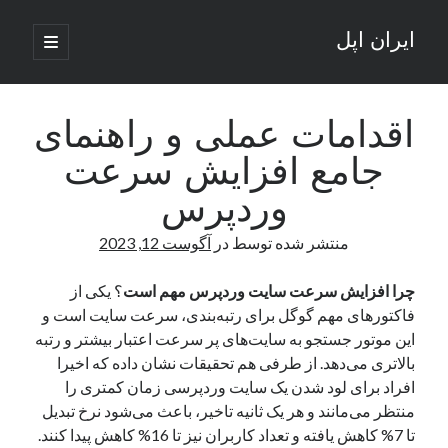
ایران اپل
باز
کردن
نوار
فهرست
اصلی
جستجو
کناری
جستجو
اقدامات عملی و راهنمای
جامع افزایش سرعت
نوشته‌های تازه
وردپرس
راه‌های اتصال موبایل و کامپیوتر به یکدیگر: تجربه‌ای یکپارچه و کاربردی
منتشر شده توسط
در
آگوست 12, 2023
انتقاد کاربران از اتمام زودهنگام بسته‌های اینترنت ایرانسل همزمان با شرایط
جنگی
ادعای نت‌بلاکس: قطعی اینترنت ایران بیش از 120 ساعت ادامه یافت؛ اتصال
چرا افزایش سرعت سایت وردپرس مهم است
؟ یکی از
کشور به حدود یک درصد رسید
فاکتورهای مهم گوگل برای رتبه‌بندی، سرعت سایت است و
قطعی اینترنت در ایران از مرز 48 ساعت گذشت!
این موتور جستجو به سایت‌های پر سرعت اعتبار بیشتر و رتبه
گوشی HMD Luma با دوربین 50 مگاپیکسل و نمایشگر 120 هرتز رونمایی شد
بالاتری می‌دهد. از طرفی هم تحقیقات نشان داده که اخیرا
افراد برای لود شدن یک سایت وردپرسی زمان کمتری را
منتظر می‌مانند و هر یک ثانیه تاخیر، باعث می‌شود نرخ تبدیل
آخرین دیدگاه‌ها
تا 7% کاهش یافته و تعداد کاربران نیز تا 16% کاهش پیدا کنند.