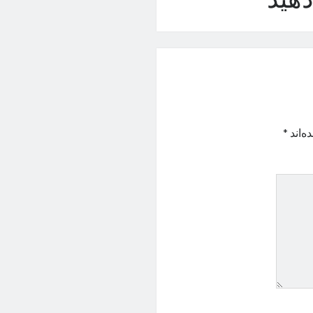
هید
ه‌اند
*