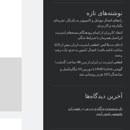
نوشته‌های تازه
راه‌های اتصال موبایل و کامپیوتر به یکدیگر: تجربه‌ای
یکپارچه و کاربردی
انتقاد کاربران از اتمام زودهنگام بسته‌های اینترنت
ایرانسل همزمان با شرایط جنگی
ادعای نت‌بلاکس: قطعی اینترنت ایران بیش از 120
ساعت ادامه یافت؛ اتصال کشور به حدود یک درصد
رسید
قطعی اینترنت در ایران از مرز 48 ساعت گذشت!
گوشی HMD Luma با دوربین 50 مگاپیکسل و
نمایشگر 120 هرتز رونمایی شد
آخرین دیدگاه‌ها
یک نویسنده دیدگاه وردپرس
در
تعمیرات
تخصصی فیس آیدی