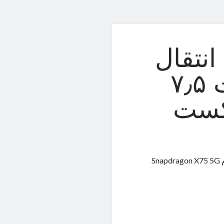
انتقال
داده 5G را با سرعت ۷٫۵
شکست
کوالکام موفق شد بر بستر شبکه‌ی 5G زیر ۶ گیگاهرتز و استفاده از مودم Snapdragon X75 5G