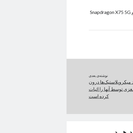
کوالکام موفق شد بر بستر شبکه‌ی 5G زیر ۶ گیگاهرتز و استفاده از مودم Snapdragon X75 5G
نوشته‌ی بعدی
میکروپلاستیک‌ها درون
مغزی توسط آنها را اثبات
کرده است