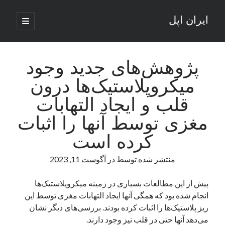
ایران اپل
باز
کردن
نوار
فهرست
اصلی
جستجو
کناری
جستجو
پژوهش‌های جدید وجود
میکروپلاستیک‌ها درون
نوشته‌های تازه
قلب و ایجاد التهابات
راه‌های اتصال موبایل و کامپیوتر به یکدیگر: تجربه‌ای یکپارچه و کاربردی
مغزی توسط آنها را اثبات
انتقاد کاربران از اتمام زودهنگام بسته‌های اینترنت ایرانسل همزمان با شرایط
جنگی
کرده است
ادعای نت‌بلاکس: قطعی اینترنت ایران بیش از 120 ساعت ادامه یافت؛ اتصال
کشور به حدود یک درصد رسید
منتشر شده توسط
در
آگوست 11, 2023
قطعی اینترنت در ایران از مرز 48 ساعت گذشت!
گوشی HMD Luma با دوربین 50 مگاپیکسل و نمایشگر 120 هرتز رونمایی شد
پیش از این مطالعات بسیاری در زمینه میکروپلاستیک‌ها
انجام شده بود که همگی آنها ایجاد التهابات مغزی توسط این
ریز پلاستیک‌ها را اثبات کرده بودند. بررسی‌های دیگر نشان
آخرین دیدگاه‌ها
می‌دهد آنها حتی در قلب نیز وجود دارند.