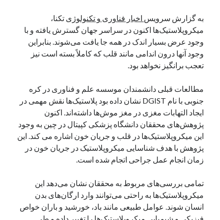
یک نویسنده دیدگاه وردپرس
در
تعمیرات تخصصی فیس آیدی
به گزارش سرویس
اخبار فناوری و تکنولوژی
تکنا،
میکروپلاستیک‌ها اکنون در سراسر جهان گسترش یافته و با
وجود عرض بسیار اندک در همه جا یافت می‌شوند. بنابراین
بایگانی‌ها
وجود آنها درون اندامی مانند قلب که کاملاً بسته است نیز
تعجب برانگیز نخواهد بود.
مارس 2026
فوریه 2026
مطالعات قبلی دانشمندان موسسه علم و فناوری در کره
ژانویه 2026
جنوبی با نام DGIST نشان داده بود پلاستیک‌ها نقش مهمی در
دسامبر 2025
ایجاد التهابات مغزی در مغز موش‌ها داشته‌اند. اکنون
نوامبر 2025
پژوهش‌های محققان دانشگاه پزشکی کپیتال در چین به وجود
آگوست 2025
این میکروپلاستیک‌ها در قلب و جریان خون اشاره می کند. این
جولای 2025
پژوهش با هدف شناسایی میکروپلاستیک در جریان خون در
ژوئن 2025
زمان انجام عمل جراحی اتجام شده است.
می 2025
آوریل 2025
تمامی بررسی‌های مربوط به محققان نشان می‌دهد این
مارس 2025
میکروپلاستیک‌ها به راحتی می‌توانند وارد ارگان‌های بدن
فوریه 2025
انسان شوند. عوامل طبیعی مانند باد، خورشید و باران خواص
ژانویه 2025
فیزیکی و شیمیایی میکروپلاستیک‌ها را تغییر داده و طی
دسامبر 2024