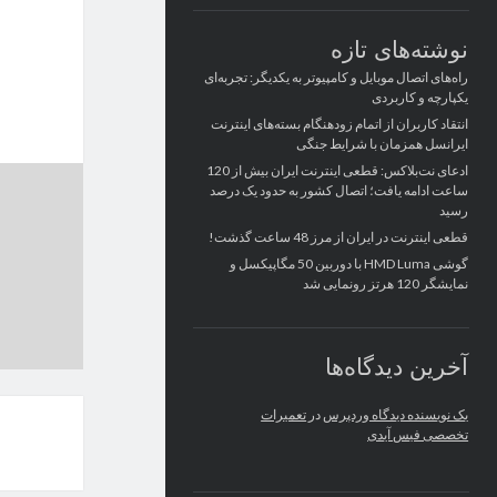
نوشته‌های تازه
راه‌های اتصال موبایل و کامپیوتر به یکدیگر: تجربه‌ای
یکپارچه و کاربردی
انتقاد کاربران از اتمام زودهنگام بسته‌های اینترنت
ایرانسل همزمان با شرایط جنگی
ادعای نت‌بلاکس: قطعی اینترنت ایران بیش از 120
ساعت ادامه یافت؛ اتصال کشور به حدود یک درصد
رسید
قطعی اینترنت در ایران از مرز 48 ساعت گذشت!
گوشی HMD Luma با دوربین 50 مگاپیکسل و
نمایشگر 120 هرتز رونمایی شد
آخرین دیدگاه‌ها
یک نویسنده دیدگاه وردپرس
در
تعمیرات
تخصصی فیس آیدی