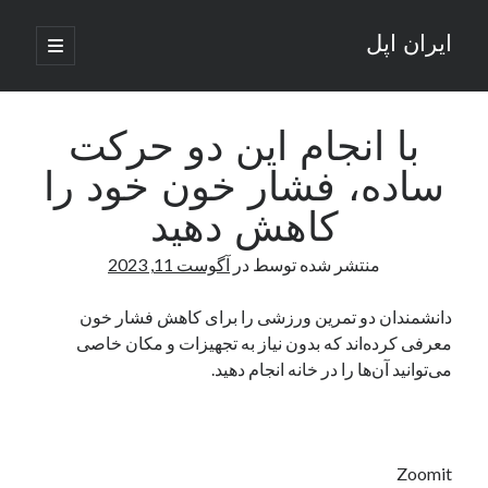
ایران اپل
باز
کردن
نوار
فهرست
اصلی
جستجو
کناری
جستجو
با انجام این دو حرکت
ساده، فشار خون خود را
نوشته‌های تازه
کاهش دهید
راه‌های اتصال موبایل و کامپیوتر به یکدیگر: تجربه‌ای یکپارچه و کاربردی
منتشر شده توسط
در
آگوست 11, 2023
انتقاد کاربران از اتمام زودهنگام بسته‌های اینترنت ایرانسل همزمان با شرایط
جنگی
ادعای نت‌بلاکس: قطعی اینترنت ایران بیش از 120 ساعت ادامه یافت؛ اتصال
دانشمندان دو تمرین ورزشی را برای کاهش فشار خون
کشور به حدود یک درصد رسید
معرفی کرده‌اند که بدون نیاز به تجهیزات و مکان خاصی
قطعی اینترنت در ایران از مرز 48 ساعت گذشت!
می‌توانید آن‌ها را در خانه انجام دهید.
گوشی HMD Luma با دوربین 50 مگاپیکسل و نمایشگر 120 هرتز رونمایی شد
آخرین دیدگاه‌ها
Zoomit