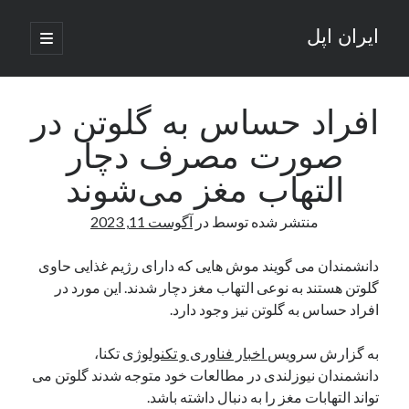
ایران اپل
باز
کردن
نوار
فهرست
اصلی
جستجو
کناری
جستجو
افراد حساس به گلوتن در
صورت مصرف دچار
نوشته‌های تازه
التهاب مغز می‌شوند
راه‌های اتصال موبایل و کامپیوتر به یکدیگر: تجربه‌ای یکپارچه و کاربردی
منتشر شده توسط
در
آگوست 11, 2023
انتقاد کاربران از اتمام زودهنگام بسته‌های اینترنت ایرانسل همزمان با شرایط
جنگی
ادعای نت‌بلاکس: قطعی اینترنت ایران بیش از 120 ساعت ادامه یافت؛ اتصال
دانشمندان می گویند موش هایی که دارای رژیم غذایی حاوی
کشور به حدود یک درصد رسید
گلوتن هستند به نوعی التهاب مغز دچار شدند. این مورد در
قطعی اینترنت در ایران از مرز 48 ساعت گذشت!
افراد حساس به گلوتن نیز وجود دارد.
گوشی HMD Luma با دوربین 50 مگاپیکسل و نمایشگر 120 هرتز رونمایی شد
به گزارش سرویس
اخبار فناوری و تکنولوژی
تکنا،
دانشمندان نیوزلندی در مطالعات خود متوجه شدند گلوتن می
آخرین دیدگاه‌ها
تواند التهابات مغز را به دنبال داشته باشد.