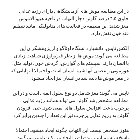
یک نویسنده دیدگاه وردپرس
در
تعمیرات تخصصی فیس آیدی
در این مطالعه موش های آزمایشگاهی دارای رژیم غذایی
حاوی ۴.۵ درصد گلوتن دچار التهاب در ناحیه هیپوتالاموس
مغز شدند. این منطقه در فعالیت های متابولیکی مانند تنظیم
قند خون نقش دارد.
بایگانی‌ها
مارس 2026
الکس تاپس، دانشیار دانشگاه اوتاگو و از پژوهشگران این
فوریه 2026
مطالعه می گوید: موش ها از نظر فیزیولوژی شباهت زیادی
ژانویه 2026
با انسان دارند. سیستم های گوارش، گردش خون، تولید مثل،
دسامبر 2025
هورمونی و عصبی آنها شبیه انسان است و احتمالا التهاباتی که
نوامبر 2025
در مغز موش ها دیده شد در انسان نیز ایجاد میشود.
آگوست 2025
جولای 2025
تاپس می گوید: مغز شامل دو نوع سلول ایمنی است و در این
ژوئن 2025
مطالعه مشخص شد گلوتن می تواند همانند رژیم غذایی
می 2025
پرچرب باعث افزایش سلول های ایمنی شود. حتی افزودن
آوریل 2025
گلوتن به رژیم غذایی پرچرب نیز این تعداد را چندین برابر کرد.
مارس 2025
فوریه 2025
هنوز مشخص نیست این التهاب چگونه ایجاد میشود. احتمالا
ژانویه 2025
پاسخ سیستم ایمنی بدن آن را ایجاد می کند. تاپس می گوید
دسامبر 2024