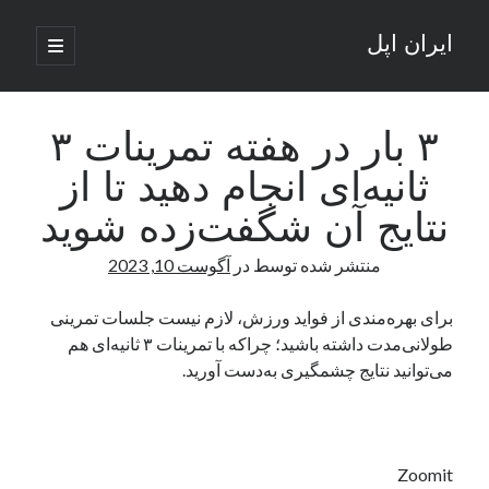
ایران اپل
باز
کردن
نوار
فهرست
اصلی
جستجو
کناری
جستجو
۳ بار در هفته تمرینات ۳
ثانیه‌ای انجام دهید تا از
نوشته‌های تازه
نتایج آن شگفت‌زده شوید
راه‌های اتصال موبایل و کامپیوتر به یکدیگر: تجربه‌ای یکپارچه و کاربردی
منتشر شده توسط
در
آگوست 10, 2023
انتقاد کاربران از اتمام زودهنگام بسته‌های اینترنت ایرانسل همزمان با شرایط
جنگی
ادعای نت‌بلاکس: قطعی اینترنت ایران بیش از 120 ساعت ادامه یافت؛ اتصال
برای بهره‌مندی از فواید ورزش، لازم نیست جلسات تمرینی
کشور به حدود یک درصد رسید
طولانی‌مدت داشته باشید؛ چراکه با تمرینات ۳ ثانیه‌ای هم
قطعی اینترنت در ایران از مرز 48 ساعت گذشت!
می‌توانید نتایج چشمگیری به‌دست آورید.
گوشی HMD Luma با دوربین 50 مگاپیکسل و نمایشگر 120 هرتز رونمایی شد
آخرین دیدگاه‌ها
Zoomit