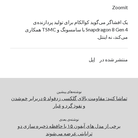
یک نویسنده دیدگاه وردپرس
در
تعمیرات تخصصی فیس آیدی
Zoomit
یک افشاگر می‌گوید کوالکام برای تولید پردازنده‌ی
Snapdragon 8 Gen 4 با سامسونگ و TSMC همکاری
بایگانی‌ها
می‌کند، نه اینتل.
مارس 2026
فوریه 2026
ژانویه 2026
منتشر شده در
اپل
دسامبر 2025
نوامبر 2025
آگوست 2025
جولای 2025
نوشته‌های پیشین
ژوئن 2025
تماشا کنید: مقاومت بالای گلکسی زدفولد ۵ دربرابر خم‌شدن
می 2025
و نفوذ گرد و غبار
آوریل 2025
مارس 2025
نوشته‌ی بعدی
فوریه 2025
برخی از مدل های آیفون ۱۵ با حافظه ذخیره سازی دو
ژانویه 2025
ترابایتی عرضه می‌شوند
دسامبر 2024