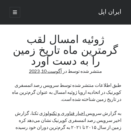
ایران اپل
باز
کردن
نوار
فهرست
اصلی
جستجو
کناری
جستجو
ژوئیه امسال لقب
گرمترین ماه تاریخ زمین
نوشته‌های تازه
را به دست آورد
راه‌های اتصال موبایل و کامپیوتر به یکدیگر: تجربه‌ای یکپارچه و کاربردی
منتشر شده توسط
در
آگوست 10, 2023
انتقاد کاربران از اتمام زودهنگام بسته‌های اینترنت ایرانسل همزمان با شرایط
جنگی
ادعای نت‌بلاکس: قطعی اینترنت ایران بیش از 120 ساعت ادامه یافت؛ اتصال
طبق اطلاعات منتشر شده توسط سرویس رصد اتمسفری
کشور به حدود یک درصد رسید
کوپرنیک در اتحادیه اروپا ژوئیه امسال به عنوان گرم‌ترین ماه
قطعی اینترنت در ایران از مرز 48 ساعت گذشت!
در تاریخ زمین شناخته شده است.
گوشی HMD Luma با دوربین 50 مگاپیکسل و نمایشگر 120 هرتز رونمایی شد
به گزارش سرویس
اخبار فناوری و تکنولوژی
تکنا، گزارش
اخیر سرویس رصد اتمسفری کوپرنیک نشان می‌دهد کره
آخرین دیدگاه‌ها
زمین از سال ۲۰۱۵ تا ۲۰۲۱ به گرم‌ترین دوران خود رسیده