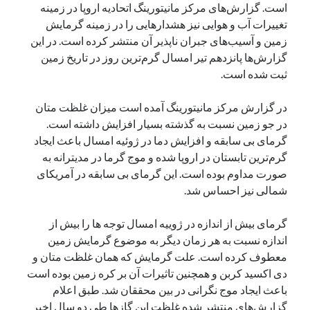
است. گزارش‌های مرکز مانیتورینگ اتحادیه اروپا در زمینه
یک نویسنده دیدگاه وردپرس
در
تعمیرات تخصصی فیس آیدی
تغییرات آب و هوایی نیز هشدارهایی را در زمینه گرمایش
زمین و آسیب‌های جبران ناپذیر آن منتشر کرده است. در این
گزارش‌ها پانزدهم تیر امسال گرم‌ترین روز در تاریخ زمین
ثبت شده است.
بایگانی‌ها
مارس 2026
در گزارش مرکز مانیتورینگ آمده است میزان غلظت متان
فوریه 2026
در جو زمین نسبت به گذشته بسیار افزایش داشته است.
ژانویه 2026
گرمای بی سابقه و افزایش دما در ژوئیه امسال باعث ایجاد
دسامبر 2025
گرم‌ترین تابستان در اروپا شده و موج گرما در مدیترانه به
نوامبر 2025
صورت مداوم بوده است. این گرمای بی سابقه در آمریکای
آگوست 2025
شمالی نیز احساس شد.
جولای 2025
ژوئن 2025
گرمای بیش از اندازه در ژوییه امسال توجه ها را بیش از
می 2025
اندازه نسبت به هر زمان دیگر به موضوع گرمایش زمین
آوریل 2025
معطوف کرده است. علت گرمایش که همان غلظت متان و
مارس 2025
دی اکسید کربن و همچنین تاثیرات آن بر کره زمین بوده است
فوریه 2025
باعث ایجاد موج نگرانی در بین محققان شد. طبق اعلام
ژانویه 2025
گزارش‌های منتشر شده غلظت این گازها طی دو سال اخیر
دسامبر 2024