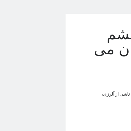
چشم
ن می
ناشی از آلرژی،