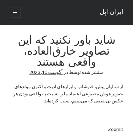
ایران اپل
باز
کردن
نوار
فهرست
اصلی
جستجو
کناری
جستجو
شاید باور نکنید که این
تصاویر خارق‌العاده،
نوشته‌های تازه
واقعی هستند
راه‌های اتصال موبایل و کامپیوتر به یکدیگر: تجربه‌ای یکپارچه و کاربردی
منتشر شده توسط
در
آگوست 10, 2023
انتقاد کاربران از اتمام زودهنگام بسته‌های اینترنت ایرانسل همزمان با شرایط
جنگی
ادعای نت‌بلاکس: قطعی اینترنت ایران بیش از 120 ساعت ادامه یافت؛ اتصال
از سالیان پیش، فتوشاپ و ابزارهای ادیت و اکنون مولدهای
کشور به حدود یک درصد رسید
تصویر هوش مصنوعی اعتماد ما را نسبت به واقعی بودن هر
قطعی اینترنت در ایران از مرز 48 ساعت گذشت!
عکس بی‌نقصی که می‌بینیم، سلب کرده‌اند.
گوشی HMD Luma با دوربین 50 مگاپیکسل و نمایشگر 120 هرتز رونمایی شد
آخرین دیدگاه‌ها
Zoomit