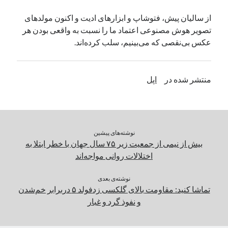
یک نویسنده دیدگاه وردپرس
در
تعمیرات تخصصی فیس آیدی
از سالیان پیش، فتوشاپ و ابزارهای ادیت و اکنون مولدهای
تصویر هوش مصنوعی اعتماد ما را نسبت به واقعی بودن هر
عکس بی‌نقصی که می‌بینیم، سلب کرده‌اند.
بایگانی‌ها
مارس 2026
منتشر شده در
اپل
فوریه 2026
ژانویه 2026
دسامبر 2025
نوامبر 2025
آگوست 2025
نوشته‌های پیشین
جولای 2025
بیش از نیمی از جمعیت زیر ۷۵ سال جهان با خطر ابتلا به
ژوئن 2025
اختلالات روانی مواجه‌اند
می 2025
آوریل 2025
نوشته‌ی بعدی
تماشا کنید: مقاومت بالای گلکسی زدفولد ۵ دربرابر خم‌شدن
مارس 2025
و نفوذ گرد و غبار
فوریه 2025
ژانویه 2025
دسامبر 2024