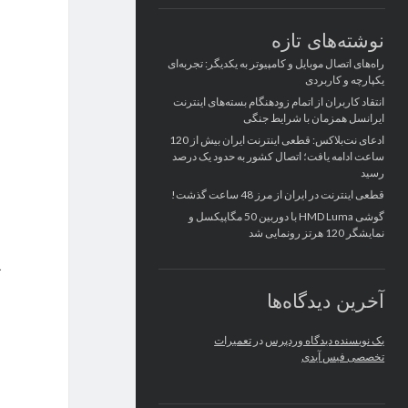
نوشته‌های تازه
راه‌های اتصال موبایل و کامپیوتر به یکدیگر: تجربه‌ای
یکپارچه و کاربردی
انتقاد کاربران از اتمام زودهنگام بسته‌های اینترنت
ایرانسل همزمان با شرایط جنگی
ادعای نت‌بلاکس: قطعی اینترنت ایران بیش از 120
ساعت ادامه یافت؛ اتصال کشور به حدود یک درصد
رسید
قطعی اینترنت در ایران از مرز 48 ساعت گذشت!
گوشی HMD Luma با دوربین 50 مگاپیکسل و
نمایشگر 120 هرتز رونمایی شد
آخرین دیدگاه‌ها
یک نویسنده دیدگاه وردپرس
در
تعمیرات
تخصصی فیس آیدی