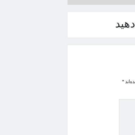
هید
ه‌اند
*