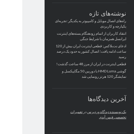
نوشته‌های تازه
راه‌های اتصال موبایل و کامپیوتر به یکدیگر: تجربه‌ای
یکپارچه و کاربردی
انتقاد کاربران از اتمام زودهنگام بسته‌های اینترنت
ایرانسل همزمان با شرایط جنگی
ادعای نت‌بلاکس: قطعی اینترنت ایران بیش از 120
ساعت ادامه یافت؛ اتصال کشور به حدود یک درصد
رسید
قطعی اینترنت در ایران از مرز 48 ساعت گذشت!
گوشی HMD Luma با دوربین 50 مگاپیکسل و
نمایشگر 120 هرتز رونمایی شد
آخرین دیدگاه‌ها
یک نویسنده دیدگاه وردپرس
در
تعمیرات
تخصصی فیس آیدی