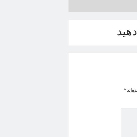
هید
ه‌اند
*