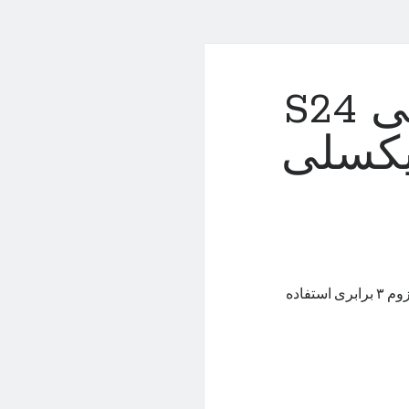
دوربین تله‌فوتو گلکسی S24
 ۵۰ مگاپیکسلی
سامسونگ در گلکسی اس ۲۴ اولترا از دوربین تله‌فوتو ۵۰ مگاپیکسلی با زوم ۳ برابری استفاده