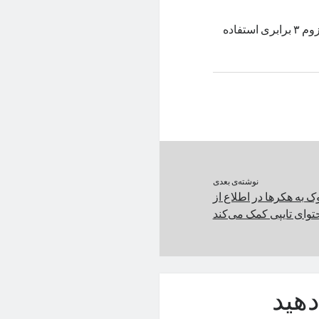
سامسونگ در گلکسی اس ۲۴ اولترا از دوربین تله‌فوتو ۵۰ مگاپیکسلی با زوم ۳ برابری استفاده
نوشته‌ی بعدی
 به هکرها در اطلاع از
توای تایپی کمک می‌کند
هید