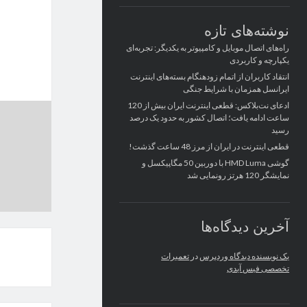
نوشته‌های تازه
راه‌های اتصال موبایل و کامپیوتر به یکدیگر: تجربه‌ای
یکپارچه و کاربردی
انتقاد کاربران از اتمام زودهنگام بسته‌های اینترنت
ایرانسل همزمان با شرایط جنگی
ادعای نت‌بلاکس: قطعی اینترنت ایران بیش از 120
ساعت ادامه یافت؛ اتصال کشور به حدود یک درصد
رسید
قطعی اینترنت در ایران از مرز 48 ساعت گذشت!
گوشی HMD Luma با دوربین 50 مگاپیکسل و
نمایشگر 120 هرتز رونمایی شد
آخرین دیدگاه‌ها
یک نویسنده دیدگاه وردپرس
در
تعمیرات
تخصصی فیس آیدی