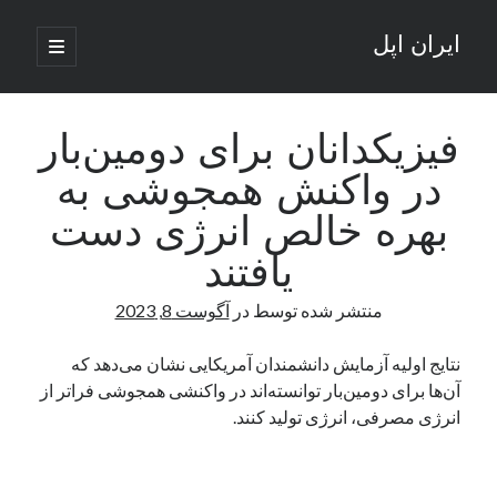
ایران اپل
باز
کردن
نوار
فهرست
اصلی
جستجو
کناری
جستجو
فیزیکدانان برای دومین‌بار
در واکنش همجوشی به
نوشته‌های تازه
بهره خالص انرژی دست
راه‌های اتصال موبایل و کامپیوتر به یکدیگر: تجربه‌ای یکپارچه و کاربردی
یافتند
انتقاد کاربران از اتمام زودهنگام بسته‌های اینترنت ایرانسل همزمان با شرایط
جنگی
منتشر شده توسط
در
آگوست 8, 2023
ادعای نت‌بلاکس: قطعی اینترنت ایران بیش از 120 ساعت ادامه یافت؛ اتصال
کشور به حدود یک درصد رسید
نتایج اولیه آزمایش دانشمندان آمریکایی نشان می‌دهد که
قطعی اینترنت در ایران از مرز 48 ساعت گذشت!
آن‌ها برای دومین‌بار توانسته‌اند در واکنشی همجوشی فراتر از
گوشی HMD Luma با دوربین 50 مگاپیکسل و نمایشگر 120 هرتز رونمایی شد
انرژی مصرفی، انرژی تولید کنند.
آخرین دیدگاه‌ها