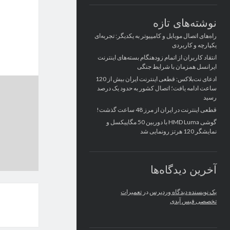
نوشته‌های تازه
راه‌های اتصال موبایل و کامپیوتر به یکدیگر: تجربه‌ای
یکپارچه و کاربردی
انتقاد کاربران از اتمام زودهنگام بسته‌های اینترنت
ایرانسل همزمان با شرایط جنگی
ادعای نت‌بلاکس: قطعی اینترنت ایران بیش از 120
ساعت ادامه یافت؛ اتصال کشور به حدود یک درصد
رسید
قطعی اینترنت در ایران از مرز 48 ساعت گذشت!
گوشی HMD Luma با دوربین 50 مگاپیکسل و
نمایشگر 120 هرتز رونمایی شد
آخرین دیدگاه‌ها
یک نویسنده دیدگاه وردپرس
در
تعمیرات
تخصصی فیس آیدی