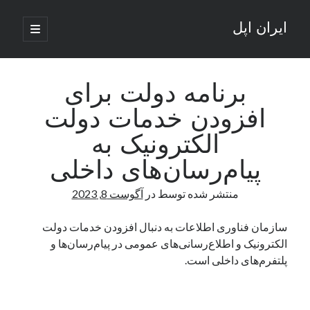
ایران اپل
باز
کردن
نوار
فهرست
اصلی
جستجو
کناری
جستجو
برنامه دولت برای
افزودن خدمات دولت
نوشته‌های تازه
الکترونیک به
راه‌های اتصال موبایل و کامپیوتر به یکدیگر: تجربه‌ای یکپارچه و کاربردی
پیام‌رسان‌های داخلی
انتقاد کاربران از اتمام زودهنگام بسته‌های اینترنت ایرانسل همزمان با شرایط
جنگی
منتشر شده توسط
در
آگوست 8, 2023
ادعای نت‌بلاکس: قطعی اینترنت ایران بیش از 120 ساعت ادامه یافت؛ اتصال
کشور به حدود یک درصد رسید
سازمان فناوری اطلاعات به دنبال افزودن خدمات دولت
قطعی اینترنت در ایران از مرز 48 ساعت گذشت!
الکترونیک و اطلاع‌رسانی‌های عمومی در پیام‌رسان‌ها و
گوشی HMD Luma با دوربین 50 مگاپیکسل و نمایشگر 120 هرتز رونمایی شد
پلتفرم‌های داخلی است.
آخرین دیدگاه‌ها