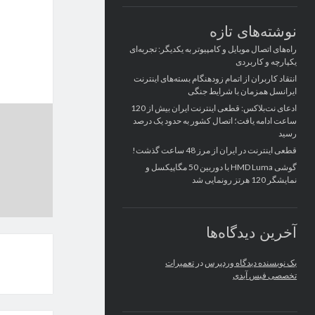
نوشته‌های تازه
راه‌های اتصال موبایل و کامپیوتر به یکدیگر: تجربه‌ای
یکپارچه و کاربردی
انتقاد کاربران از اتمام زودهنگام بسته‌های اینترنت
ایرانسل همزمان با شرایط جنگی
ادعای نت‌بلاکس: قطعی اینترنت ایران بیش از 120
ساعت ادامه یافت؛ اتصال کشور به حدود یک درصد
رسید
قطعی اینترنت در ایران از مرز 48 ساعت گذشت!
گوشی HMD Luma با دوربین 50 مگاپیکسل و
نمایشگر 120 هرتز رونمایی شد
آخرین دیدگاه‌ها
یک نویسنده دیدگاه وردپرس
در
تعمیرات
تخصصی فیس آیدی