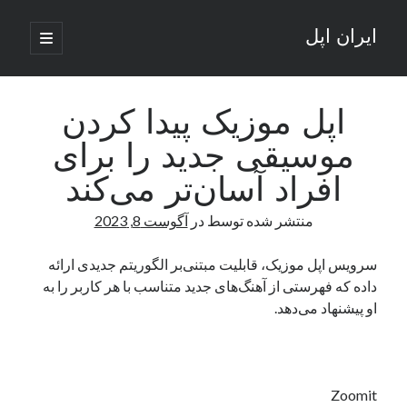
ایران اپل
باز
کردن
نوار
فهرست
اصلی
جستجو
کناری
جستجو
اپل موزیک پیدا کردن
موسیقی جدید را برای
نوشته‌های تازه
افراد آسان‌تر می‌کند
راه‌های اتصال موبایل و کامپیوتر به یکدیگر: تجربه‌ای یکپارچه و کاربردی
منتشر شده توسط
در
آگوست 8, 2023
انتقاد کاربران از اتمام زودهنگام بسته‌های اینترنت ایرانسل همزمان با شرایط
جنگی
ادعای نت‌بلاکس: قطعی اینترنت ایران بیش از 120 ساعت ادامه یافت؛ اتصال
سرویس اپل موزیک، قابلیت مبتنی‌بر الگوریتم جدیدی ارائه
کشور به حدود یک درصد رسید
داده که فهرستی از آهنگ‌های جدید متناسب با هر کاربر را به
قطعی اینترنت در ایران از مرز 48 ساعت گذشت!
او پیشنهاد می‌دهد.
گوشی HMD Luma با دوربین 50 مگاپیکسل و نمایشگر 120 هرتز رونمایی شد
آخرین دیدگاه‌ها
Zoomit