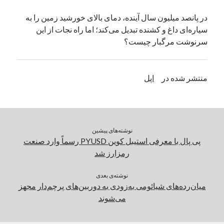
یک نویسنده دیدگاه وردپرس
در
تعمیرات تخصصی فیس آیدی
در پانصد میلیون سال آینده، دمای بالای خورشید زمین را به
سیاره‌ای داغ و کشنده تبدیل می‌کند؛ اما راه نجات از این
سرنوشت مرگبار چیست؟
بایگانی‌ها
مارس 2026
منتشر شده در
اپل
فوریه 2026
ژانویه 2026
دسامبر 2025
نوامبر 2025
آگوست 2025
نوشته‌های پیشین
جولای 2025
پی پال با معرفی استیبل کوین PYUSD رسماً وارد صنعت
ژوئن 2025
رمزارز شد
می 2025
آوریل 2025
نوشته‌ی بعدی
میان‌رده‌های شیائومی به‌زودی به دوربین‌های پرچم‌دار مجهز
مارس 2025
می‌شوند
فوریه 2025
ژانویه 2025
دسامبر 2024