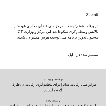
یک نویسنده دیدگاه وردپرس
در
تعمیرات تخصصی فیس آیدی
Zoomit
بایگانی‌ها
در برنامه هفتم توسعه، مرکز ملی فضای مجازی عهده‌دار
پالایش و تنظیم‌گری سکوها شد. این مرکز و وزارت ICT
مارس 2026
مسئول تدوین برنامه ملی توسعه هوش مصنوعی شدند.
فوریه 2026
ژانویه 2026
دسامبر 2025
منتشر شده در
اپل
نوامبر 2025
آگوست 2025
جولای 2025
ژوئن 2025
می 2025
نوشته‌های پیشین
آوریل 2025
مرکز ملی رقابت: ساترا برای تنظیم‌گری رقابت، بی‌طرفی
مارس 2025
لازم را ندارد
فوریه 2025
ژانویه 2025
نوشته‌ی بعدی
با وجود کاهش شدید فروش تبلت‌ها، اپل همچنان به پیشتازی
دسامبر 2024