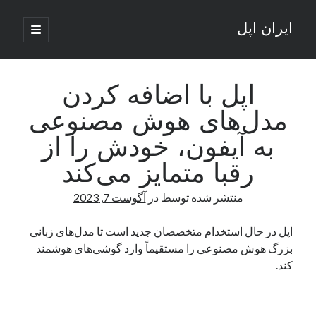
ایران اپل
باز
کردن
نوار
فهرست
اصلی
جستجو
کناری
جستجو
اپل با اضافه‌ کردن
مدل‌های هوش مصنوعی
نوشته‌های تازه
به آیفون، خودش را از
راه‌های اتصال موبایل و کامپیوتر به یکدیگر: تجربه‌ای یکپارچه و کاربردی
رقبا متمایز می‌کند
انتقاد کاربران از اتمام زودهنگام بسته‌های اینترنت ایرانسل همزمان با شرایط
جنگی
منتشر شده توسط
در
آگوست 7, 2023
ادعای نت‌بلاکس: قطعی اینترنت ایران بیش از 120 ساعت ادامه یافت؛ اتصال
کشور به حدود یک درصد رسید
اپل در حال استخدام متخصصان جدید است تا مدل‌های زبانی
قطعی اینترنت در ایران از مرز 48 ساعت گذشت!
بزرگ هوش مصنوعی را مستقیماً وارد گوشی‌های هوشمند
گوشی HMD Luma با دوربین 50 مگاپیکسل و نمایشگر 120 هرتز رونمایی شد
کند.
آخرین دیدگاه‌ها