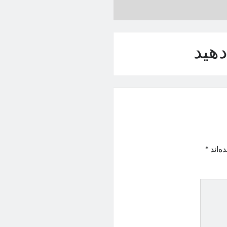
هید
ه‌اند
*