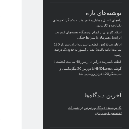
نوشته‌های تازه
راه‌های اتصال موبایل و کامپیوتر به یکدیگر: تجربه‌ای
یکپارچه و کاربردی
انتقاد کاربران از اتمام زودهنگام بسته‌های اینترنت
ایرانسل همزمان با شرایط جنگی
ادعای نت‌بلاکس: قطعی اینترنت ایران بیش از 120
ساعت ادامه یافت؛ اتصال کشور به حدود یک درصد
رسید
قطعی اینترنت در ایران از مرز 48 ساعت گذشت!
گوشی HMD Luma با دوربین 50 مگاپیکسل و
نمایشگر 120 هرتز رونمایی شد
آخرین دیدگاه‌ها
یک نویسنده دیدگاه وردپرس
در
تعمیرات
تخصصی فیس آیدی