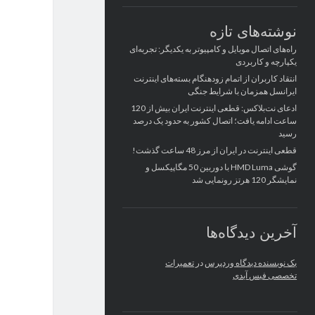
نوشته‌های تازه
راه‌های اتصال موبایل و کامپیوتر به یکدیگر: تجربه‌ای
یکپارچه و کاربردی
انتقاد کاربران از اتمام زودهنگام بسته‌های اینترنت
ایرانسل همزمان با شرایط جنگی
ادعای نت‌بلاکس: قطعی اینترنت ایران بیش از 120
ساعت ادامه یافت؛ اتصال کشور به حدود یک درصد
رسید
قطعی اینترنت در ایران از مرز 48 ساعت گذشت!
گوشی HMD Luma با دوربین 50 مگاپیکسل و
نمایشگر 120 هرتز رونمایی شد
آخرین دیدگاه‌ها
یک نویسنده دیدگاه وردپرس
در
تعمیرات
تخصصی فیس آیدی