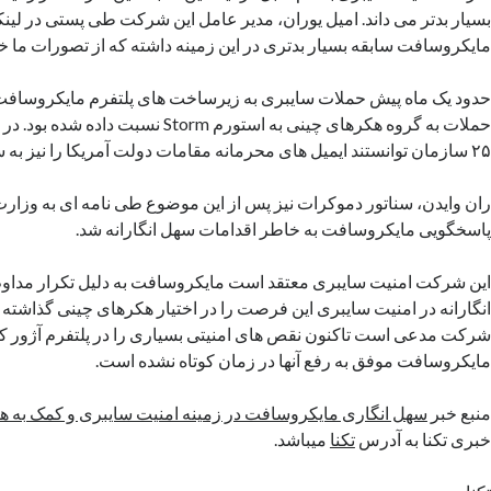
بسیار بدتر می داند. امیل یوران، مدیر عامل این شرکت طی پستی در لین
مایکروسافت سابقه بسیار بدتری در این زمینه داشته که از تصورات ما 
حدود یک ماه پیش حملات سایبری به زیرساخت های پلتفرم مایکروسافت آ
حملات به گروه هکرهای چینی به استورم Storm نسب
۲۵ سازمان توانستند ایمیل های محرمانه مقامات دولت آمریکا را نیز به سرقت ببرند.
ران وایدن، سناتور دموکرات نیز پس از این موضوع طی نامه ای به وزار
پاسخگویی مایکروسافت به خاطر اقدامات سهل انگارانه شد.
این شرکت امنیت سایبری معتقد است مایکروسافت به دلیل تکرار مداو
انگارانه در امنیت سایبری این فرصت را در اختیار هکرهای چینی گذاشته
شرکت مدعی است تاکنون نقص های امنیتی بسیاری را در پلتفرم آژور ک
مایکروسافت موفق به رفع آنها در زمان کوتاه نشده است.
منبع خبر
سهل انگاری مایکروسافت در زمینه امنیت سایبری و کمک به ه
خبری تکنا به آدرس
تکنا
میباشد.