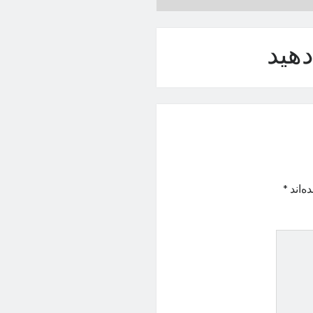
هید
ه‌اند
*