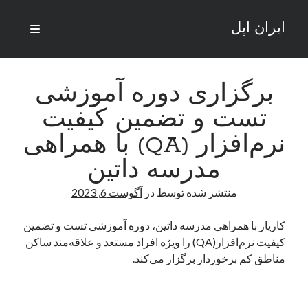
ایران اپل
باز
کردن
نوار
فهرست
اصلی
جستجو
کناری
جستجو
برگزاری دوره آموزشی
تست و تضمین کیفیت
نوشته‌های تازه
نرم‌افزار (QA) با همراهی
راه‌های اتصال موبایل و کامپیوتر به یکدیگر: تجربه‌ای یکپارچه و کاربردی
مدرسه داتین
انتقاد کاربران از اتمام زودهنگام بسته‌های اینترنت ایرانسل همزمان با شرایط
جنگی
منتشر شده توسط
در
آگوست 6, 2023
ادعای نت‌بلاکس: قطعی اینترنت ایران بیش از 120 ساعت ادامه یافت؛ اتصال
کشور به حدود یک درصد رسید
کاریار با همراهی مدرسه داتین، دوره آموزشی تست و تضمین
قطعی اینترنت در ایران از مرز 48 ساعت گذشت!
کیفیت نرم‌افزار(QA) را ویژه افراد مستعد و علاقه‌مند ساکن
گوشی HMD Luma با دوربین 50 مگاپیکسل و نمایشگر 120 هرتز رونمایی شد
مناطق کم برخوردار برگزار می‌کند.
آخرین دیدگاه‌ها