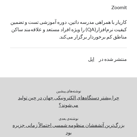
یک نویسنده دیدگاه وردپرس
در
تعمیرات تخصصی فیس آیدی
Zoomit
کاریار با همراهی مدرسه داتین، دوره آموزشی تست و تضمین
کیفیت نرم‌افزار(QA) را ویژه افراد مستعد و علاقه‌مند ساکن
بایگانی‌ها
مناطق کم برخوردار برگزار می‌کند.
مارس 2026
فوریه 2026
ژانویه 2026
منتشر شده در
اپل
دسامبر 2025
نوامبر 2025
آگوست 2025
جولای 2025
نوشته‌های پیشین
ژوئن 2025
چرا بیشتر دستگاه‌های الکترونیکی جهان در چین تولید
می 2025
می‌شوند؟
آوریل 2025
مارس 2025
نوشته‌ی بعدی
فوریه 2025
بزرگ‌ترین آتشفشان منظومه شمسی احتمالاً زمانی جزیره
ژانویه 2025
بود
دسامبر 2024