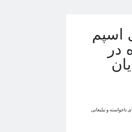
ی اسپم
 در
یان
ی ناخواسته و تبلیغاتی