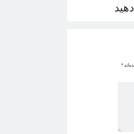
هید
ه‌اند
*