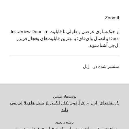
یک نویسنده دیدگاه وردپرس
در
تعمیرات تخصصی فیس آیدی
Zoomit
بایگانی‌ها
از خنک‌سازی عرضی و طولی تا قابلیت InstaView Door-in-
Door و اتصال وای‌فای؛ با بهترین قابلیت‌های یخچال‌فریزر
مارس 2026
ال‌جی آشنا شوید.
فوریه 2026
ژانویه 2026
دسامبر 2025
منتشر شده در
اپل
نوامبر 2025
آگوست 2025
جولای 2025
ژوئن 2025
می 2025
نوشته‌های پیشین
آوریل 2025
کو تقاضای بازار برای آیفون ۱۵ را کمتر از نسل های قبلی می
مارس 2025
داند
فوریه 2025
ژانویه 2025
نوشته‌ی بعدی
ساخت نوعی ربات زیردریایی که از فناوری هوش مصنوعی
دسامبر 2024