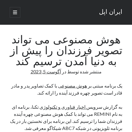
ایران اپل
باز
کردن
نوار
فهرست
اصلی
جستجو
کناری
جستجو
هوش مصنوعی می تواند
تصویر فرزندان را پیش از
نوشته‌های تازه
به دنیا آمدن ترسیم کند
راه‌های اتصال موبایل و کامپیوتر به یکدیگر: تجربه‌ای یکپارچه و کاربردی
منتشر شده توسط
در
آگوست 5, 2023
انتقاد کاربران از اتمام زودهنگام بسته‌های اینترنت ایرانسل همزمان با شرایط
جنگی
ادعای نت‌بلاکس: قطعی اینترنت ایران بیش از 120 ساعت ادامه یافت؛ اتصال
یک برنامه مبتنی بر
هوش مصنوعی
با کمک تصاویر پدر و مادر
کشور به حدود یک درصد رسید
قادر است تصویر چهره فرزند آینده را ارائه کند.
قطعی اینترنت در ایران از مرز 48 ساعت گذشت!
گوشی HMD Luma با دوربین 50 مگاپیکسل و نمایشگر 120 هرتز رونمایی شد
به گزارش سرویس
اخبار فناوری و تکنولوژی
تکنا، برنامه ای
به نام REMINI می تواند با کمک هوش مصنوعی چهره آینده
فرزندان شما را ترسیم کند. این برنامه برای نخستین بار در یک
آخرین دیدگاه‌ها
برنامه تلویزیونی در شبکه ABC7 شیکاگو معرفی شد.