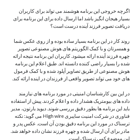
یک نویسنده دیدگاه وردپرس
در
تعمیرات تخصصی فیس آیدی
اگرچه خروجی این برنامه هوشمند می تواند برای کاربران
بسیار هیجان انگیز باشد اما ارسال داده برای این برنامه برای
دریافت تصویر فرزند آینده درست است؟
بایگانی‌ها
روند کار در این برنامه بسیار ساده بوده و از روی عکس شما
مارس 2026
و همسرتان و با کمک الگوریتم های هوش مصنوعی تصویر
فوریه 2026
چهره فرزند آینده ارائه میشود. کاربران این برنامه نتیجه ارائه
ژانویه 2026
شده را بسیار راضی کننده دانسته اند. طبق اعلام این برنامه
دسامبر 2025
هوش مصنوعی از طریق تصاویر آپلود شده و با کمک فرمول
نوامبر 2025
های خود می تواند تصویر واقعی از فرزندان در اینده ارائه کند.
آگوست 2025
جولای 2025
در این بین کارشناسان امنیتی در مورد برنامه های نیازمند
ژوئن 2025
داده های بیومتریک هشدار داده و اعلام کردند. پیش از استفاده
می 2025
باید این برنامه ها بطور دقیق بررسی شوند. دیوید بارتون، مدیر
آوریل 2025
فناوری در شرکت امنیت سایبری High wire می گوید: نکته
مارس 2025
ترسناک در مورد این برنامه دقیق بودن آن است. عکس پدر و
فوریه 2025
مادر برای آن ارسال شده و چهره فرزند نشان داده خواهد شد.
ژانویه 2025
این موضوع کمی ترسناک است.
دسامبر 2024