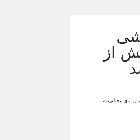
وشی
ش از
د
 زوایای مختلف به‌