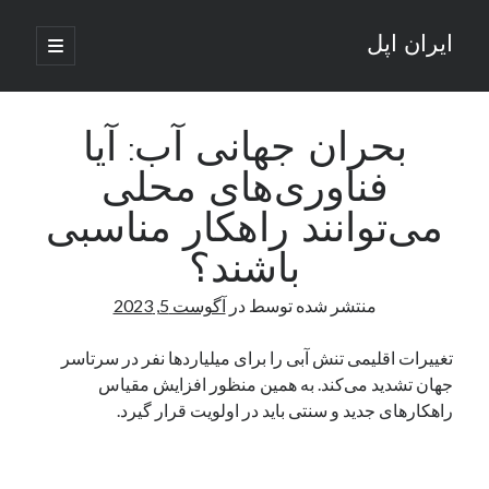
ایران اپل
باز
کردن
نوار
فهرست
اصلی
جستجو
کناری
جستجو
بحران جهانی آب: آیا
فناوری‌های محلی
نوشته‌های تازه
می‌توانند راهکار مناسبی
راه‌های اتصال موبایل و کامپیوتر به یکدیگر: تجربه‌ای یکپارچه و کاربردی
باشند؟
انتقاد کاربران از اتمام زودهنگام بسته‌های اینترنت ایرانسل همزمان با شرایط
جنگی
منتشر شده توسط
در
آگوست 5, 2023
ادعای نت‌بلاکس: قطعی اینترنت ایران بیش از 120 ساعت ادامه یافت؛ اتصال
کشور به حدود یک درصد رسید
تغییرات اقلیمی تنش آبی را برای میلیاردها نفر در سرتاسر
قطعی اینترنت در ایران از مرز 48 ساعت گذشت!
جهان تشدید می‌کند. به همین‌ منظور افزایش مقیاس
گوشی HMD Luma با دوربین 50 مگاپیکسل و نمایشگر 120 هرتز رونمایی شد
راهکارهای جدید و سنتی باید در اولویت قرار گیرد.
آخرین دیدگاه‌ها