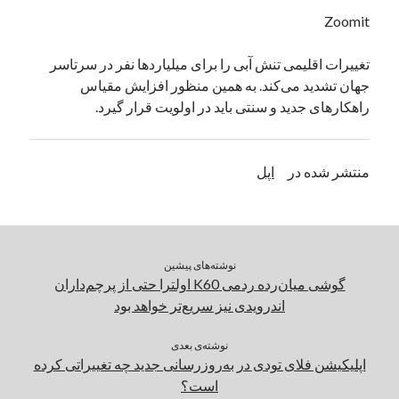
یک نویسنده دیدگاه وردپرس
در
تعمیرات تخصصی فیس آیدی
Zoomit
تغییرات اقلیمی تنش آبی را برای میلیاردها نفر در سرتاسر
جهان تشدید می‌کند. به همین‌ منظور افزایش مقیاس
بایگانی‌ها
راهکارهای جدید و سنتی باید در اولویت قرار گیرد.
مارس 2026
فوریه 2026
ژانویه 2026
منتشر شده در
اپل
دسامبر 2025
نوامبر 2025
آگوست 2025
جولای 2025
نوشته‌های پیشین
ژوئن 2025
گوشی میان‌رده ردمی K60 اولترا حتی از پرچم‌داران
می 2025
اندرویدی نیز سریع‌تر خواهد بود
آوریل 2025
مارس 2025
نوشته‌ی بعدی
فوریه 2025
اپلیکیشن فلای تودی در به‌روزرسانی جدید چه تغییراتی کرده
ژانویه 2025
است؟
دسامبر 2024