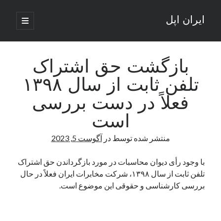
ایران اپل
باز
کردن
نوار
فهرست
اصلی
جستجو
کناری
جستجو
بازگشت حق اشتراک
تلفن ثابت از سال ۱۳۹۸
نوشته‌های تازه
فعلاً در دست بررسی
راه‌های اتصال موبایل و کامپیوتر به یکدیگر: تجربه‌ای یکپارچه و کاربردی
است
انتقاد کاربران از اتمام زودهنگام بسته‌های اینترنت ایرانسل همزمان با شرایط
جنگی
منتشر شده توسط
در
آگوست 5, 2023
ادعای نت‌بلاکس: قطعی اینترنت ایران بیش از 120 ساعت ادامه یافت؛ اتصال
کشور به حدود یک درصد رسید
با وجود رأی دیوان محاسبات در مورد بازگرداندن حق اشتراک
قطعی اینترنت در ایران از مرز 48 ساعت گذشت!
تلفن ثابت از سال ۱۳۹۸، شرکت مخابرات ایران فعلاً در حال
گوشی HMD Luma با دوربین 50 مگاپیکسل و نمایشگر 120 هرتز رونمایی شد
بررسی کارشناسی و حقوقی این موضوع است.
آخرین دیدگاه‌ها