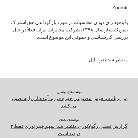
یک نویسنده دیدگاه وردپرس
در
تعمیرات تخصصی فیس آیدی
Zoomit
با وجود رأی دیوان محاسبات در مورد بازگرداندن حق اشتراک
تلفن ثابت از سال ۱۳۹۸، شرکت مخابرات ایران فعلاً در حال
بایگانی‌ها
بررسی کارشناسی و حقوقی این موضوع است.
مارس 2026
فوریه 2026
ژانویه 2026
منتشر شده در
اپل
دسامبر 2025
نوامبر 2025
آگوست 2025
جولای 2025
نوشته‌های پیشین
ژوئن 2025
این برنامه با هوش مصنوعی چهره فرزند آینده‌تان را به تصویر
می 2025
می‌کشد
آوریل 2025
مارس 2025
نوشته‌ی بعدی
فوریه 2025
گزارش فصلی رگولاتوری منتشر شد: سهم فیبر نوری فقط ۲
ژانویه 2025
درصد است
دسامبر 2024