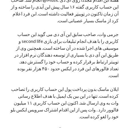
یک نویسنده دیدگاه وردپرس
در
تعمیرات تخصصی فیس آیدی
این حساب کاربری گفته ۱۶ سال پیش این آیدی را ساخته و از
آن زمان تاکنون در
توییتر
فعالیت داشته است. ابن فرد اعلام
کرد از ماسک بسیار عصبانی است.
بایگانی‌ها
جرمی وات، صاحب سابق این آی دی می گوید این حساب
مارس 2026
کاربری را با هدف انجام تبلیغات برای بازی second life و
فوریه 2026
موسیقی های اجرا شده در آن ساخته است. همچنین وی از
ژانویه 2026
طریق این آی دی با بسیاری از توسعه دهندگان نرم افزار در
دسامبر 2025
توییتر ارتباط برقرار کرده و حساب خود را گسترش دهد.
نوامبر 2025
تعداد فالورهای این فرد در ایکس حدود ۴۵۰ هزار نفر بوده
آگوست 2025
است.
جولای 2025
ژوئن 2025
ایلان ماسک بدون پرداخت پول این حساب کاربری را تصاحب
می 2025
کرده است. تنها در این بین یک ایمیل با هدف اطلاع رسانی
آوریل 2025
وات به وی ارسال شد. اکنون این حساب کاربری ۱۱ میلیون
مارس 2025
فالوور دارد . وات پس از این اقدام اشتراک سرویس ایکس بلو
فوریه 2025
خود را لغو کرده است.
ژانویه 2025
دسامبر 2024