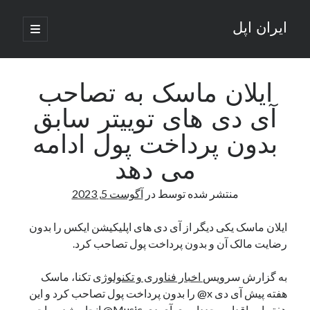
ایران اپل
باز
کردن
نوار
فهرست
اصلی
جستجو
کناری
جستجو
ایلان ماسک به تصاحب
آی دی های توییتر سابق
نوشته‌های تازه
بدون پرداخت پول ادامه
راه‌های اتصال موبایل و کامپیوتر به یکدیگر: تجربه‌ای یکپارچه و کاربردی
می دهد
انتقاد کاربران از اتمام زودهنگام بسته‌های اینترنت ایرانسل همزمان با شرایط
جنگی
منتشر شده توسط
در
آگوست 5, 2023
ادعای نت‌بلاکس: قطعی اینترنت ایران بیش از 120 ساعت ادامه یافت؛ اتصال
کشور به حدود یک درصد رسید
ایلان ماسک یکی دیگر از آی دی های اپلیکیشن ایکس را بدون
قطعی اینترنت در ایران از مرز 48 ساعت گذشت!
رضایت مالک آن و بدون پرداخت پول تصاحب کرد.
گوشی HMD Luma با دوربین 50 مگاپیکسل و نمایشگر 120 هرتز رونمایی شد
به گزارش سرویس
اخبار فناوری و تکنولوژی
تکنا، ماسک
هفته پیش آی دی x@ را بدون پرداخت پول تصاحب کرد و این
آخرین دیدگاه‌ها
هفته ابن اقدام مجددا روی آی دی Music@ انجام شد. صاحب