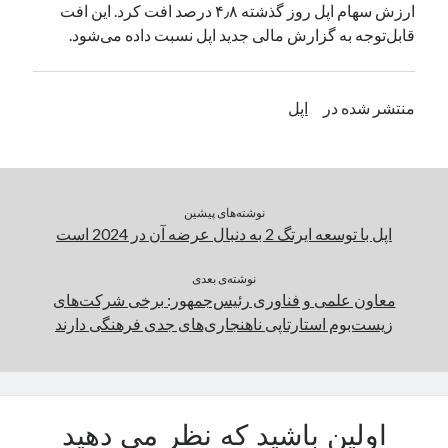
ارزش سهام اپل روز گذشته ۴٫۸ درصد افت کرد. این افت
یک نویسنده دیدگاه وردپرس
در
تعمیرات تخصصی فیس آیدی
قابل‌توجه به گزارش مالی جدید اپل نسبت داده می‌شود.
بایگانی‌ها
منتشر شده در
اپل
مارس 2026
فوریه 2026
ژانویه 2026
دسامبر 2025
نوشته‌های پیشین
نوامبر 2025
اپل با توسعه ایرتگ 2 به دنبال عرضه آن در 2024 است
آگوست 2025
جولای 2025
نوشته‌ی بعدی
معاون علمی و فناوری رئیس‌جمهور: برخی شرکت‌های
ژوئن 2025
زیست‌بوم استارتاپی ناهنجاری‌های جدی فرهنگی دارند
می 2025
آوریل 2025
مارس 2025
فوریه 2025
ژانویه 2025
اولین باشید که نظر می دهید
دسامبر 2024