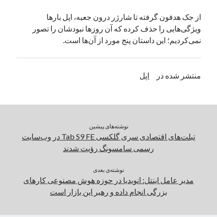
یک نویسنده دیدگاه وردپرس
در
تعمیرات تخصصی فیس آیدی
از جک هدفون گرفته تا شارژر درون جعبه،‌ اپل بارها
ویژگی‌هایی را حذف کرده که آن روزها نبودشان را تصور
نمی‌کردیم؛ این داستان پنج مورد از آن‌ها است.
بایگانی‌ها
مارس 2026
منتشر شده در
اپل
فوریه 2026
ژانویه 2026
دسامبر 2025
نوامبر 2025
آگوست 2025
نوشته‌های پیشین
جولای 2025
تبلت‌های اقتصادی سری گلکسی Tab S9 FE در وب‌سایت
ژوئن 2025
رسمی سامسونگ رؤیت شدند
می 2025
آوریل 2025
نوشته‌ی بعدی
مدیر عامل اینتل: انویدیا در حوزه هوش مصنوعی کارهای
مارس 2025
بزرگی انجام داده و رهبر این بازار است
فوریه 2025
ژانویه 2025
دسامبر 2024