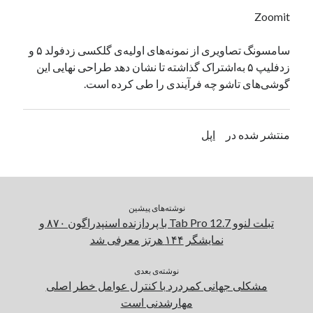
یک نویسنده دیدگاه وردپرس
در
تعمیرات تخصصی فیس آیدی
Zoomit
سامسونگ تصاویری از نمونه‌های اولیه‌ی گلکسی زدفولد ۵ و
زدفلیپ ۵ به‌اشتراک گذاشته تا نشان دهد طراحی نهایی این
بایگانی‌ها
گوشی‌های تاشو چه فرآیندی را طی کرده است.
مارس 2026
فوریه 2026
ژانویه 2026
منتشر شده در
اپل
دسامبر 2025
نوامبر 2025
آگوست 2025
جولای 2025
نوشته‌های پیشین
ژوئن 2025
تبلت لنوو Tab Pro 12.7 با پردازنده اسنپدراگون ۸۷۰ و
می 2025
نمایشگر ۱۴۴ هرتز معرفی شد
آوریل 2025
مارس 2025
نوشته‌ی بعدی
فوریه 2025
مشکلی جهانی کمردرد با کنترل عوامل خطر اصلی
ژانویه 2025
مهارشدنی است
دسامبر 2024