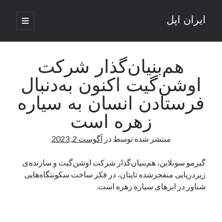
ایران اپل
باز
کردن
نوار
فهرست
اصلی
جستجو
کناری
جستجو
هم‌بنیان‌گذار شرکت
اوشن‌گیت اکنون به‌دنبال
نوشته‌های تازه
فرستادن انسان به سیاره
راه‌های اتصال موبایل و کامپیوتر به یکدیگر: تجربه‌ای یکپارچه و کاربردی
زهره است
انتقاد کاربران از اتمام زودهنگام بسته‌های اینترنت ایرانسل همزمان با شرایط
جنگی
منتشر شده توسط
در
آگوست 2, 2023
ادعای نت‌بلاکس: قطعی اینترنت ایران بیش از 120 ساعت ادامه یافت؛ اتصال
کشور به حدود یک درصد رسید
گیرمو سونلاین، هم‌بنیان‌گذار شرکت اوشن‌گیت و سازنده‌ی
قطعی اینترنت در ایران از مرز 48 ساعت گذشت!
زیردریایی منفجرشده تایتان، در فکر ساخت سکونتگاه‌هایی
گوشی HMD Luma با دوربین 50 مگاپیکسل و نمایشگر 120 هرتز رونمایی شد
شناور در ابرهای سیاره زهره است.
آخرین دیدگاه‌ها