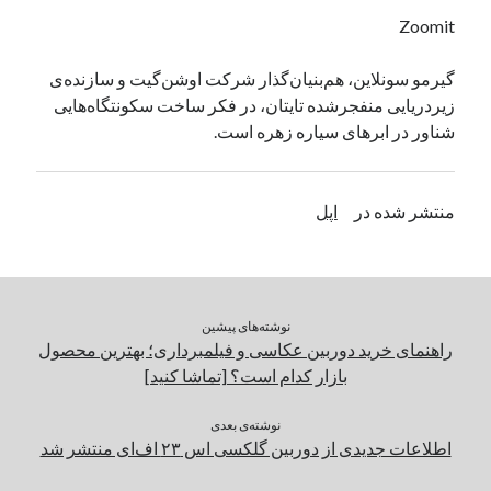
یک نویسنده دیدگاه وردپرس
در
تعمیرات تخصصی فیس آیدی
Zoomit
گیرمو سونلاین، هم‌بنیان‌گذار شرکت اوشن‌گیت و سازنده‌ی
زیردریایی منفجرشده تایتان، در فکر ساخت سکونتگاه‌هایی
بایگانی‌ها
شناور در ابرهای سیاره زهره است.
مارس 2026
فوریه 2026
ژانویه 2026
منتشر شده در
اپل
دسامبر 2025
نوامبر 2025
آگوست 2025
جولای 2025
نوشته‌های پیشین
ژوئن 2025
راهنمای خرید دوربین عکاسی و فیلمبرداری؛ بهترین محصول
می 2025
بازار کدام است؟ [تماشا کنید]
آوریل 2025
مارس 2025
نوشته‌ی بعدی
فوریه 2025
اطلاعات جدیدی از دوربین گلکسی اس ۲۳ اف‌ای منتشر شد
ژانویه 2025
دسامبر 2024