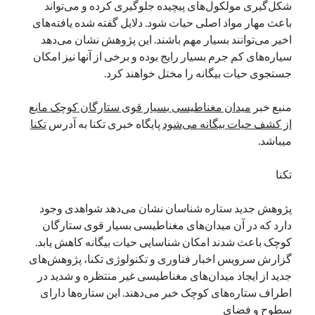
شکل‌گیری مولکول‌های پیچیده جلوگیری کرده و می‌تواند
نوامبر 2024
باعث مهار مواد اصلی حیات شود. دلایل گفته شده یافته‌های
اکتبر 2024
اخیر می‌توانند بسیار مهم باشند. این پژوهش نشان می‌دهد
سپتامبر 2024
سیاره‌های کم جرم بسیار رایج بوده و برخی از آنها نیز امکان
آگوست 2024
جستجوی حیات بیگانه را مختل خواهند کرد.
جولای 2024
ژوئن 2024
منبع خبر
میدان مغناطیسی بسیار قوی ستارگان کوچک مانع
می 2024
از کشف حیات بیگانه می‌شود
پایگاه خبری تکنا به آدرس
تکنا
آوریل 2024
میباشد.
مارس 2024
فوریه 2024
تکنا
ژانویه 2024
دسامبر 2023
پژوهش جدید ستاره شناسان نشان می‌دهد شواهدی وجود
نوامبر 2023
دارد که در آن میدان‌های مغناطیسی بسیار قوی ستارگان
اکتبر 2023
کوچک باعث شدند امکان شناسایی حیات بیگانه کاهش یابد.
سپتامبر 2023
گزارش سرویس اخبار فناوری و تکنولوژی تکنا، پژوهش‌های
آگوست 2023
جدید از ایجاد میدان‌های مغناطیسی غیر منتظره و شدید در
جولای 2023
اطراف ستاره‌های کوچک خبر می‌دهند. این ستاره‌ها دارای
دسامبر 2022
سطوح و فضای