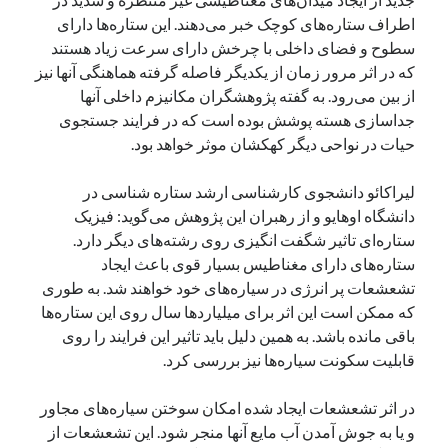
یک نویسنده دیدگاه وردپرس
در
تعمیرات تخصصی فیس آیدی
اطراف ستاره‌های کوچک خبر می‌دهند. این ستاره‌ها دارای
سطوح و فضای داخلی با چرخش دارای سرعت زیاد هستند
که در اثر مرور زمان از یکدیگر فاصله گرفته هماهنگی آنها نیز
از بین می‌رود. به گفته پژوهشگران مکانیزم داخلی آنها
بایگانی‌ها
جداسازی هسته پوشش بوده است که در فرایند جستجوی
مارس 2026
حیات در نواحی دیگر کهکشان موثر خواهد بود.
فوریه 2026
ژانویه 2026
لیراکائو دانشجوی کارشناسی ارشد ستاره شناسی در
دسامبر 2025
دانشگاه اوهایو و از رهبران این پژوهش می‌گوید: فیزیک
نوامبر 2025
ستاره‌ای تاثیر شگفت انگیزی روی رشته‌های دیگر دارد.
آگوست 2025
ستاره‌های دارای مغناطیس بسیار قوی باعث ایجاد
جولای 2025
تشعشعات پر انرژی در سیاره‌های خود خواهند شد. به طوری
ژوئن 2025
که ممکن است این اثر برای میلیاردها سال روی این ستاره‌ها
می 2025
باقی مانده باشد. به همین دلیل باید تاثیر این فرایند را روی
آوریل 2025
قابلیت سکونت سیاره‌ها نیز بررسی کرد.
مارس 2025
فوریه 2025
در اثر تشعشعات ایجاد شده امکان سوختن سیاره‌های مجاور
ژانویه 2025
و یا به جوش آمدن آب مایع آنها منجر شود. این تشعشعات از
دسامبر 2024