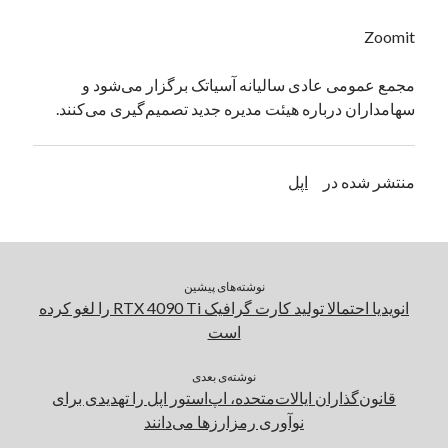
یک نویسنده دیدگاه وردپرس
در
تعمیرات تخصصی فیس آیدی
Zoomit
مجمع عمومی عادی سالیانه آسیاتک برگزار می‌شود و
بایگانی‌ها
سهامداران درباره هیئت مدیره جدید تصمیم‌گیری می‌کنند.
مارس 2026
فوریه 2026
منتشر شده در
اپل
ژانویه 2026
دسامبر 2025
نوامبر 2025
آگوست 2025
جولای 2025
نوشته‌های پیشین
ژوئن 2025
انویدیا احتمالا تولید کارت گرافیک RTX 4090 Ti را لغو کرده
می 2025
است
آوریل 2025
مارس 2025
نوشته‌ی بعدی
قانون‌گذاران ایالات‌متحده، اپ‌استور اپل را تهدیدی برای
فوریه 2025
نوآوری رمزارزها می‌دانند
ژانویه 2025
دسامبر 2024