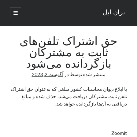
ایران اپل
باز
کردن
نوار
فهرست
اصلی
جستجو
کناری
جستجو
حق اشتراک تلفن‌های
ثابت به مشترکان
نوشته‌های تازه
بازگردانده می‌شود
راه‌های اتصال موبایل و کامپیوتر به یکدیگر: تجربه‌ای یکپارچه و کاربردی
منتشر شده توسط
در
آگوست 2, 2023
انتقاد کاربران از اتمام زودهنگام بسته‌های اینترنت ایرانسل همزمان با شرایط
جنگی
ادعای نت‌بلاکس: قطعی اینترنت ایران بیش از 120 ساعت ادامه یافت؛ اتصال
با ابلاغ دیوان محاسبات کشور مبلغی که به‌عنوان حق اشتراک
کشور به حدود یک درصد رسید
تلفن ثابت مشترکان دریافت می‌شد، حذف شده و مبالغ
قطعی اینترنت در ایران از مرز 48 ساعت گذشت!
دریافتی به آن‌ها بازگردانده خواهد شد.
گوشی HMD Luma با دوربین 50 مگاپیکسل و نمایشگر 120 هرتز رونمایی شد
آخرین دیدگاه‌ها
Zoomit