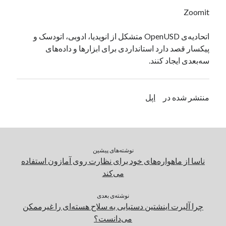
یک نویسنده دیدگاه وردپرس
در
تعمیرات تخصصی فیس آیدی
Zoomit
اتحادیه‌ی OpenUSD متشکل از انویدیا، ادوبی، اتودسک و
پیکسار قصد دارد استانداردی برای ابزارها و داده‌های
بایگانی‌ها
سه‌بعدی ایجاد کنند.
مارس 2026
فوریه 2026
ژانویه 2026
منتشر شده در
اپل
دسامبر 2025
نوامبر 2025
آگوست 2025
جولای 2025
نوشته‌های پیشین
ژوئن 2025
ناسا از ماهواره‌های خود برای نظارت روی آمازون استفاده
می 2025
می‌کند
آوریل 2025
مارس 2025
نوشته‌ی بعدی
فوریه 2025
چرا آلبرت اینشتین دستیابی به سلاح هسته‌ای را غیرممکن
ژانویه 2025
می‌دانست؟
دسامبر 2024