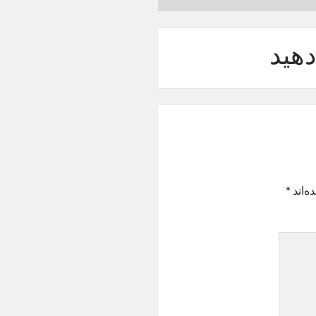
هید
ه‌اند
*