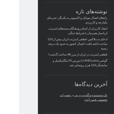
نوشته‌های تازه
راه‌های اتصال موبایل و کامپیوتر به یکدیگر: تجربه‌ای
یکپارچه و کاربردی
انتقاد کاربران از اتمام زودهنگام بسته‌های اینترنت
ایرانسل همزمان با شرایط جنگی
ادعای نت‌بلاکس: قطعی اینترنت ایران بیش از 120
ساعت ادامه یافت؛ اتصال کشور به حدود یک درصد
رسید
قطعی اینترنت در ایران از مرز 48 ساعت گذشت!
گوشی HMD Luma با دوربین 50 مگاپیکسل و
نمایشگر 120 هرتز رونمایی شد
آخرین دیدگاه‌ها
یک نویسنده دیدگاه وردپرس
در
تعمیرات
تخصصی فیس آیدی