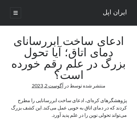
ایران اپل
باز
کردن
نوار
فهرست
اصلی
جستجو
کناری
جستجو
ادعای ساخت ابررسانای
دمای اتاق؛ آیا تحول
نوشته‌های تازه
بزرگ در علم رقم خورده
راه‌های اتصال موبایل و کامپیوتر به یکدیگر: تجربه‌ای یکپارچه و کاربردی
است؟
انتقاد کاربران از اتمام زودهنگام بسته‌های اینترنت ایرانسل همزمان با شرایط
جنگی
منتشر شده توسط
در
آگوست 2, 2023
ادعای نت‌بلاکس: قطعی اینترنت ایران بیش از 120 ساعت ادامه یافت؛ اتصال
کشور به حدود یک درصد رسید
پژوهشگرهای کره‌ای، ادعای ساخت ابررسانایی را مطرح
قطعی اینترنت در ایران از مرز 48 ساعت گذشت!
کردند که در دمای اتاق به خوبی عمل می‌کند. این کشف بزرگ
گوشی HMD Luma با دوربین 50 مگاپیکسل و نمایشگر 120 هرتز رونمایی شد
می‌تواند تحولی نوین را در علم پدید آورد.
آخرین دیدگاه‌ها