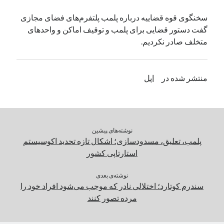
یک نویسنده دیدگاه وردپرس
در
تعمیرات تخصصی فیس آیدی
سخنگوی قوه قضاییه درباره پلمب پلتفرم‌های فضای مجازی
گفت دستور قضایی برای پلمب و توقیف اماکن و واحدهای
متخلف صادر نکردیم.
بایگانی‌ها
مارس 2026
منتشر شده در
اپل
فوریه 2026
ژانویه 2026
دسامبر 2025
نوامبر 2025
آگوست 2025
نوشته‌های پیشین
جولای 2025
پلمب، تعلیق، مسدودسازی؛ اشکال تازه تحدید اکوسیستم
ژوئن 2025
استارتاپی کشور
می 2025
آوریل 2025
نوشته‌ی بعدی
سندرم کوتارد؛ اختلالی نادر که موجب می‌شود افراد خود را
مارس 2025
مرده تصور کنند
فوریه 2025
ژانویه 2025
دسامبر 2024