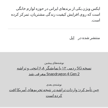
یک نویسنده دیدگاه وردپرس
در
تعمیرات تخصصی فیس آیدی
ایکس ویژن یکی از برندهای ایرانی در حوزه لوازم خانگی
است که روی افزایش کیفیت زندگی مشتریان، تمرکز کرده
است.
بایگانی‌ها
مارس 2026
منتشر شده در
اپل
فوریه 2026
ژانویه 2026
دسامبر 2025
نوامبر 2025
آگوست 2025
نوشته‌های پیشین
جولای 2025
نسخه 5G ردمی ۱۲ با نمایشگر ۶٫۸ اینچی و تراشه
ژوئن 2025
Snapdragon 4 Gen 2 معرفی شد
می 2025
آوریل 2025
نوشته‌ی بعدی
چین تأیید کرد: واردات تراشه در نتیجه تحریم‌های آمریکا افت
مارس 2025
کرده است
فوریه 2025
ژانویه 2025
دسامبر 2024