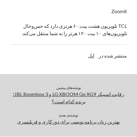
یک نویسنده دیدگاه وردپرس
در
تعمیرات تخصصی فیس آیدی
Zoomit
TCL تلویزیون هشت بیت ۶۰ هرتزی دارد که حس‌و‌حال
بایگانی‌ها
تلویزیون‌های ۱۰ بیت ۱۲۰ هرتز را به شما منتقل می‌کند.
مارس 2026
فوریه 2026
منتشر شده در
اپل
ژانویه 2026
دسامبر 2025
نوامبر 2025
آگوست 2025
جولای 2025
نوشته‌های پیشین
ژوئن 2025
رقابت اسپیکر LG XBOOM Go XG9 و JBL Boombox 3؛
می 2025
برنده کدام است؟
آوریل 2025
مارس 2025
نوشته‌ی بعدی
بهترین زبان برنامه نویسی برای دورکاری و فریلنسری
فوریه 2025
ژانویه 2025
دسامبر 2024