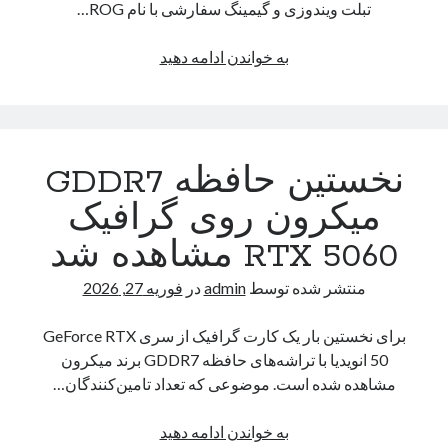
تبلت ویندوزی و گیمینگ سفارشی با نام ROG…
تبلت
به خواندن ادامه دهید
گیمینگ
ایسوس
با
همکاری
نخستین حافظه GDDR7
کوجیما
پروداکشنز
میکرون روی گرافیک
رونمایی
RTX 5060 مشاهده شد
شد
منتشر شده توسط
admin
در
فوریه 27, 2026
برای نخستین بار یک کارت گرافیک از سری GeForce RTX
50 انویدیا با تراشه‌های حافظه GDDR7 برند میکرون
مشاهده شده است. موضوعی که تعداد تامین‌کنندگان…
نخستین
به خواندن ادامه دهید