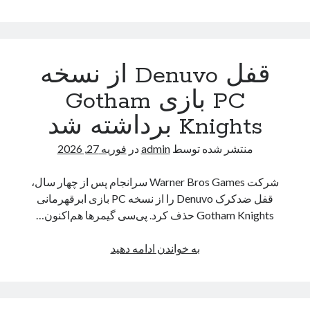
حافظه
GDDR7
میکرون
روی
قفل Denuvo از نسخه
گرافیک
RTX
PC بازی Gotham
5060
Knights برداشته شد
مشاهده
شد
منتشر شده توسط
admin
در
فوریه 27, 2026
شرکت Warner Bros Games سرانجام پس از چهار سال،
قفل ضدکرک Denuvo را از نسخه PC بازی ابرقهرمانی
Gotham Knights حذف کرد. پی‌سی گیمرها هم‌اکنون…
قفل
به خواندن ادامه دهید
Denuvo
از
نسخه