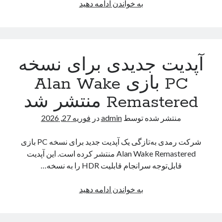
مقایسه
به خواندن ادامه دهید
میانگین
FPS
پردازنده‌های
9850X3D
آپدیت جدیدی برای نسخه
و
14900KS
PC بازی Alan Wake
در
Remastered منتشر شد
بازی
Resident
منتشر شده توسط
admin
در
فوریه 27, 2026
Evil
Requiem
شرکت رمدی به‌تازگی یک آپدیت جدید برای نسخه PC بازی
Alan Wake Remastered منتشر کرده است. این آپدیت
قابل‌توجه سرانجام قابلیت HDR را به نسخه…
آپدیت
به خواندن ادامه دهید
جدیدی
برای