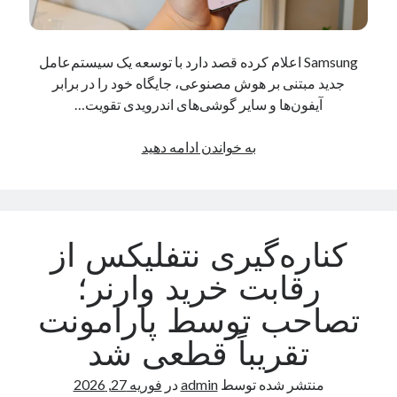
نوامبر 2024
اکتبر 2024
Samsung اعلام کرده قصد دارد با توسعه یک سیستم‌عامل
سپتامبر 2024
جدید مبتنی بر هوش مصنوعی، جایگاه خود را در برابر
آگوست 2024
آیفون‌ها و سایر گوشی‌های اندرویدی تقویت…
جولای 2024
ژوئن 2024
سامسونگ:
به خواندن ادامه دهید
می 2024
می‌خواهیم
آوریل 2024
یک
مارس 2024
Android
فوریه 2024
OS
ژانویه 2024
کناره‌گیری نتفلیکس از
جدید
دسامبر 2023
بسازیم!
نوامبر 2023
رقابت خرید وارنر؛
اکتبر 2023
تصاحب توسط پارامونت
سپتامبر 2023
آگوست 2023
تقریباً قطعی شد
جولای 2023
دسامبر 2022
منتشر شده توسط
admin
در
فوریه 27, 2026