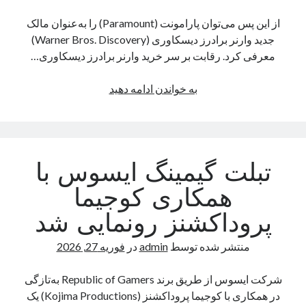
از این پس می‌توان پارامونت (Paramount) را به‌عنوان مالک
دسته‌ها
جدید وارنر برادرز دیسکاوری (Warner Bros. Discovery)
معرفی کرد. رقابت بر سر خرید وارنر برادرز دیسکاوری…
اپل
دسته‌بندی نشده
کناره‌گیری
به خواندن ادامه دهید
نتفلیکس
از
رقابت
خرید
تبلت گیمینگ ایسوس با
وارنر؛
تصاحب
همکاری کوجیما
توسط
پروداکشنز رونمایی شد
پارامونت
تقریباً
منتشر شده توسط
admin
در
فوریه 27, 2026
قطعی
شد
شرکت ایسوس از طریق برند Republic of Gamers به‌تازگی
در همکاری با کوجیما پروداکشنز (Kojima Productions) یک