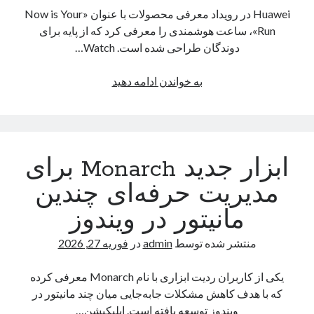
Huawei در رویداد معرفی محصولات با عنوان «Now is Your
Run»، ساعت هوشمندی را معرفی کرد که از پایه برای
دوندگان طراحی شده است. Watch…
هواوی
به خواندن ادامه دهید
Watch
GT
Runner
2
ابزار جدید Monarch برای
را
معرفی
مدیریت حرفه‌ای چندین
کرد؛
مانیتور در ویندوز
آنتن
GPS
منتشر شده توسط
admin
در
فوریه 27, 2026
ارتقایافته،
حالت
یکی از کاربران ردیت ابزاری با نام Monarch معرفی کرده
ماراتن
که با هدف کاهش مشکلات جابه‌جایی میان چند مانیتور در
و
ویندوز توسعه یافته است. اپلیکیشن…