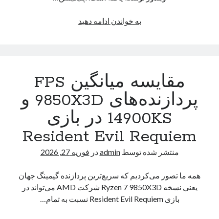
۱۴
روز
ابزار
به خواندن ادامه دهید
شارژدهی
جدید
Monarch
برای
مدیریت
مقایسه میانگین FPS
حرفه‌ای
چندین
پردازنده‌های 9850X3D و
مانیتور
14900KS در بازی
در
ویندوز
Resident Evil Requiem
منتشر شده توسط
admin
در
فوریه 27, 2026
همه ما تصور می‌کردیم که سریع‌ترین پردازنده گیمینگ جهان
یعنی نسخه Ryzen 7 9850X3D شرکت AMD می‌تواند در
بازی Resident Evil Requiem نسبت به تمام…