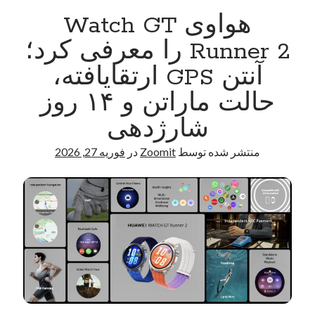
PC
هواوی Watch GT
بازی
Gotham
Runner 2 را معرفی کرد؛
Knights
آنتن GPS ارتقایافته،
برداشته
شد
حالت ماراتن و ۱۴ روز
شارژدهی
منتشر شده توسط
Zoomit
در
فوریه 27, 2026